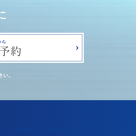
に
さい。