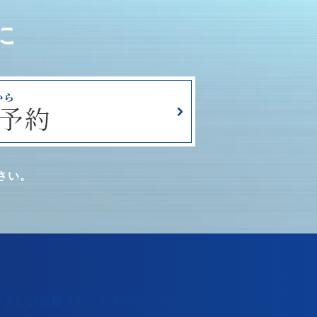
に
さい。